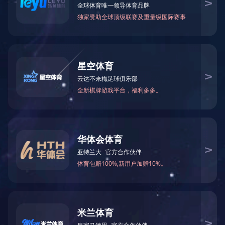
晶体硅（重包袋）制袋机
单线全自动点断连卷制袋机（有芯）
双线半自动点断连卷制袋机（有芯）
单线半自动点断连卷制袋机（有芯）