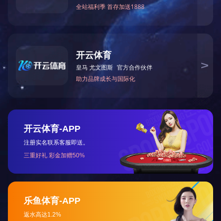
查看更多 +

全国销售热线：
0086-15158722555
视频中心
VIDEO
暂时还没有内容
查看更多 +
联系方式
CONTACTS