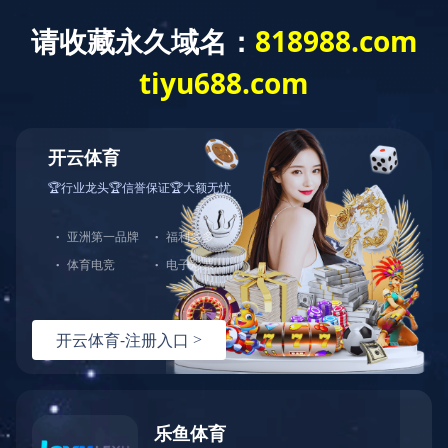


关于我们
产品中心
视频中心
新闻动态
联系我们
产品中心
PRODUCTS
双线全自动点断连卷制袋机(有芯)