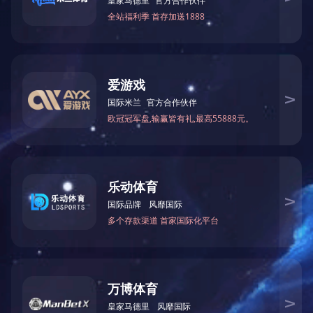
双线八折连卷制袋机（无芯）
双线连卷制袋机（无芯）
单线C折连卷制袋机