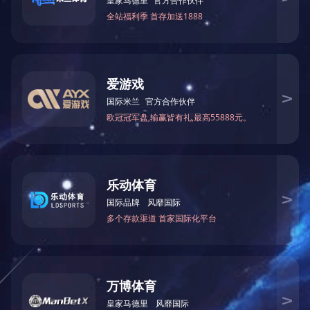
双线八折连卷制袋机（无芯）
双线连卷制袋机（无芯）
单线C折连卷制袋机