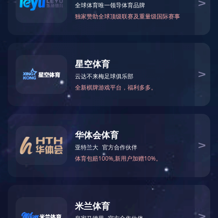
晶体硅（重包袋）制袋机
单线全自动点断连卷制袋机（有芯）
双线半自动点断连卷制袋机（有芯）
单线半自动点断连卷制袋机（有芯）