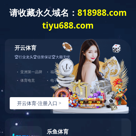


关于我们
产品中心
视频中心
新闻动态
联系我们
产品中心
PRODUCTS
双线全自动点断连卷制袋机(有芯)